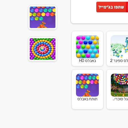
ס ספינר 2
באבלס HD
ל סוכרי..
תותח באבלס