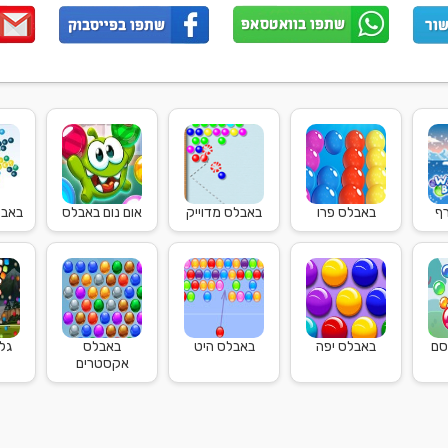
רף
באבלס פרו
באבלס מדוייק
אום נום באבלס
באבל
סם
באבלס יפה
באבלס היט
באבלס
גלג
אקסטרים