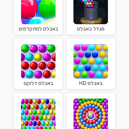
מגדל באבלס
באבלס למתקדמים
באבלס HD
באבלס דלוקס