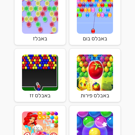
באבלס בום
באבלז
באבלס פירות
באבלס זז