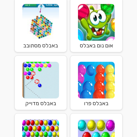
אום נום באבלס
באבלס מסתובב
באבלס פרו
באבלס מדוייק